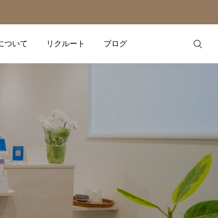
について
リクルート
ブログ
WEB予約
電話予約（診
療時間内）
診療時間外
友だち追加